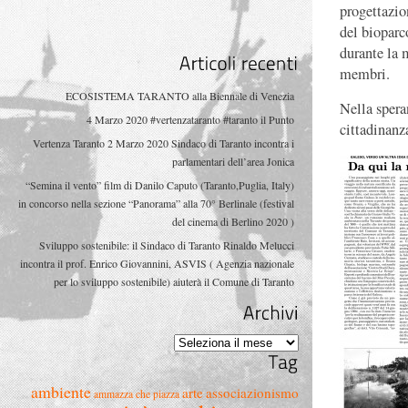
progettazio
del bioparc
durante la 
membri.
Articoli
recenti
ECOSISTEMA TARANTO alla Biennale di Venezia
Nella spera
4 Marzo 2020 #vertenzataranto #taranto il Punto
cittadinanza
Vertenza Taranto 2 Marzo 2020 Sindaco di Taranto incontra i
parlamentari dell’area Jonica
“Semina il vento” film di Danilo Caputo (Taranto,Puglia, Italy)
in concorso nella sezione “Panorama” alla 70° Berlinale (festival
del cinema di Berlino 2020 )
Sviluppo sostenibile: il Sindaco di Taranto Rinaldo Melucci
incontra il prof. Enrico Giovannini, ASVIS ( Agenzia nazionale
per lo sviluppo sostenibile) aiuterà il Comune di Taranto
Archivi
Archivi
Tag
ambiente
arte
associazionismo
ammazza che piazza