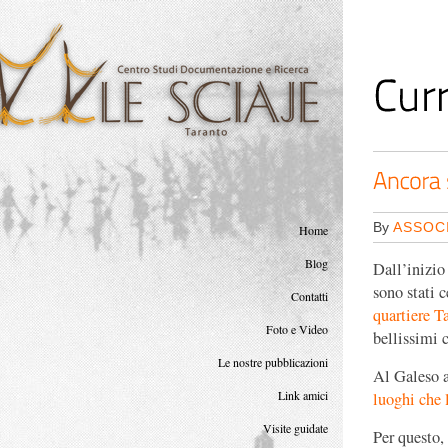
<
By
ASSOCI
Home
Blog
Dall’inizio 
sono stati 
Contatti
quartiere 
Foto e Video
bellissimi 
Le nostre pubblicazioni
Al Galeso 
Link amici
luoghi che 
Visite guidate
Per questo,