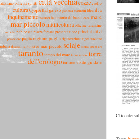
città vecchia
cozze
crollo
bollenti spiriti
attivismo
cultura
ilva
Cyop&Kaf
galeso
idea
gianluca marinelli
inquinamento
mare
laboratorio dal basso
italsider
lecce
mar piccolo
mitilicoltura
officine tarantine
principi attivi
pcb
pesca
presentazione
piazza fontana
ostriche
regione puglia
puglia
rigenerazione
rigenerazione
proiezione
sciaje
save mar piccolo
risanamento
urbana
storia
street art
taranto
torre
tempo del mare
terzo settore
dell'orologio
visite guidate
turismo
Cliccate su