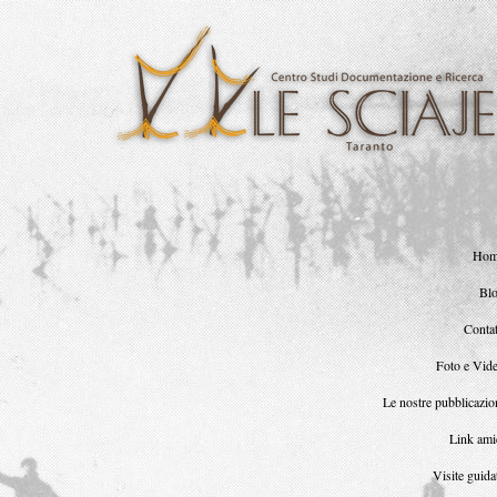
Ho
Bl
Contat
Foto e Vid
Le nostre pubblicazio
Link ami
Visite guida