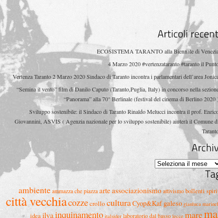
Articoli
ECOSISTEMA TARANTO alla Biennale di Venezi
4 Marzo 2020 #vertenzataranto #taranto il Punt
Vertenza Taranto 2 Marzo 2020 Sindaco di Taranto incontra i parlamentari dell’area Jonic
“Semina il vento” film di Danilo Caputo (Taranto,Puglia, Italy) in concorso nella sezion
“Panorama” alla 70° Berlinale (festival del cinema di Berlino 2020 
Sviluppo sostenibile: il Sindaco di Taranto Rinaldo Melucci incontra il prof. Enric
Giovannini, ASVIS ( Agenzia nazionale per lo sviluppo sostenibile) aiuterà il Comune d
Tarant
Archivi
ambiente
arte
associazionismo
bollenti spiri
ammazza che piazza
attivismo
città vecchia
cozze
cultura
Cyop&Kaf
galeso
crollo
gianluca marinel
ma
inquinamento
mare
ilva
idea
laboratorio dal basso
italsider
lecce