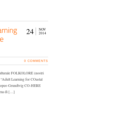
24
NOV
2014
0 COMMENTS
e Culturale FOLKOLORE (nostri
” “Adult Learning for COastal
 Europeo Grundtvig CO-HERE
mma di […]