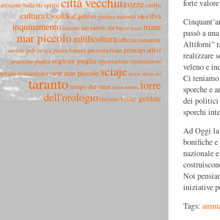
città vecchia
cozze
forte valor
crollo
bollenti spiriti
attivismo
cultura
ilva
Cyop&Kaf
galeso
idea
gianluca marinelli
Cinquant’an
inquinamento
mare
laboratorio dal basso
italsider
lecce
passò a una
mar piccolo
mitilicoltura
officine tarantine
Altiforni” 
principi attivi
pcb
pesca
presentazione
piazza fontana
ostriche
realizzare 
regione puglia
puglia
rigenerazione
rigenerazione
proiezione
veleno e in
sciaje
save mar piccolo
risanamento
urbana
storia
street art
Ci teniamo a
taranto
torre
tempo del mare
terzo settore
sporche e a
dell'orologio
visite guidate
turismo
dei politici
sporchi inte
Ad Oggi la 
bonifiche e
nazionale e
costruiscono
Noi pensiam
iniziative p
Tags:
amma