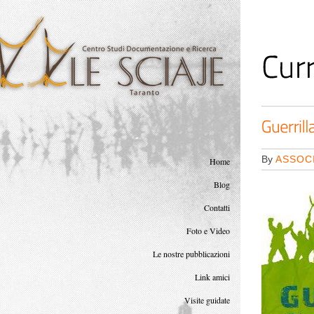
<
By
ASSOCI
Home
Blog
Contatti
Foto e Video
Le nostre pubblicazioni
Link amici
Visite guidate