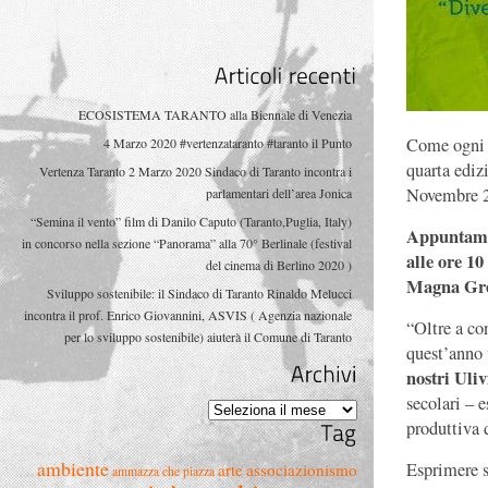
Articoli
recenti
ECOSISTEMA TARANTO alla Biennale di Venezia
Come ogni
4 Marzo 2020 #vertenzataranto #taranto il Punto
quarta ediz
Vertenza Taranto 2 Marzo 2020 Sindaco di Taranto incontra i
Novembre 
parlamentari dell’area Jonica
“Semina il vento” film di Danilo Caputo (Taranto,Puglia, Italy)
Appuntame
in concorso nella sezione “Panorama” alla 70° Berlinale (festival
alle ore 10
del cinema di Berlino 2020 )
Magna Gre
Sviluppo sostenibile: il Sindaco di Taranto Rinaldo Melucci
incontra il prof. Enrico Giovannini, ASVIS ( Agenzia nazionale
“Oltre a con
per lo sviluppo sostenibile) aiuterà il Comune di Taranto
quest’anno
nostri Uliv
secolari – 
Archivi
Archivi
produttiva d
Tag
ambiente
Esp
rimere 
arte
associazionismo
ammazza che piazza