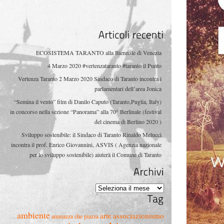
Articoli
recenti
ECOSISTEMA TARANTO alla Biennale di Venezia
4 Marzo 2020 #vertenzataranto #taranto il Punto
Vertenza Taranto 2 Marzo 2020 Sindaco di Taranto incontra i
parlamentari dell’area Jonica
“Semina il vento” film di Danilo Caputo (Taranto,Puglia, Italy)
in concorso nella sezione “Panorama” alla 70° Berlinale (festival
del cinema di Berlino 2020 )
Sviluppo sostenibile: il Sindaco di Taranto Rinaldo Melucci
incontra il prof. Enrico Giovannini, ASVIS ( Agenzia nazionale
per lo sviluppo sostenibile) aiuterà il Comune di Taranto
Archivi
Archivi
Tag
ambiente
arte
associazionismo
ammazza che piazza