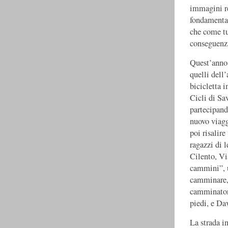
immagini re
fondamental
che come tu
conseguenza
Quest’anno 
quelli dell
bicicletta 
Cicli di S
partecipando
nuovo viagg
poi risalire
ragazzi di 
Cilento, Via
cammini”, u
camminare, 
camminatori
piedi, e Da
La strada i