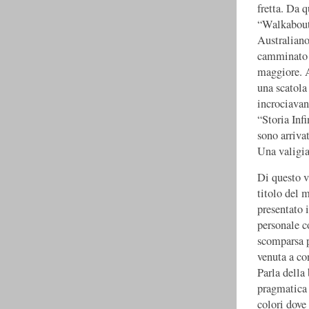
fretta. Da 
“Walkabout”
Australiano 
camminato d
maggiore. A
una scatola 
incrociavan
“Storia Inf
sono arriva
Una valigia
Di questo vi
titolo del 
presentato 
personale c
scomparsa p
venuta a co
Parla della
pragmatica 
colori dove