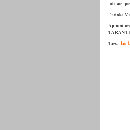
iniziare qu
Darinka Mo
Appuntamen
TARANTINE
Tags:
dani