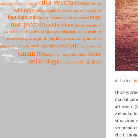
città vecchia
cozze
crollo
bollenti spiriti
attivismo
cultura
ilva
Cyop&Kaf
galeso
idea
gianluca marinelli
inquinamento
mare
laboratorio dal basso
italsider
lecce
mar piccolo
mitilicoltura
officine tarantine
principi attivi
pcb
pesca
presentazione
piazza fontana
ostriche
regione puglia
puglia
rigenerazione
rigenerazione
proiezione
sciaje
save mar piccolo
risanamento
urbana
storia
street art
taranto
torre
tempo del mare
terzo settore
dell'orologio
visite guidate
turismo
dal sito :
ht
Buongiorno
ma dal cuor
all’estero 
Zelanda, In
situazioni 
scoprendo i
che il mond