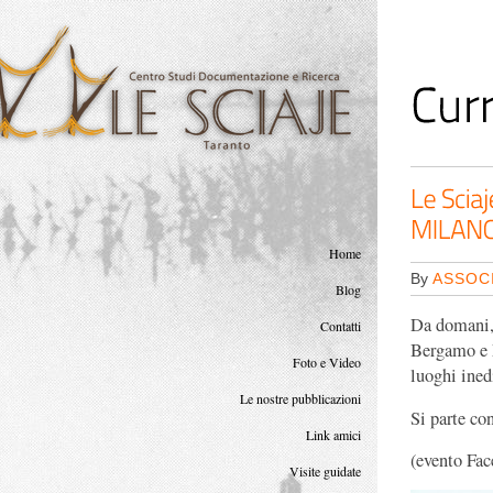
<
Home
By
ASSOCI
Blog
Da domani, 
Contatti
Bergamo e M
Foto e Video
luoghi ined
Le nostre pubblicazioni
Si parte con
Link amici
(evento Fa
Visite guidate