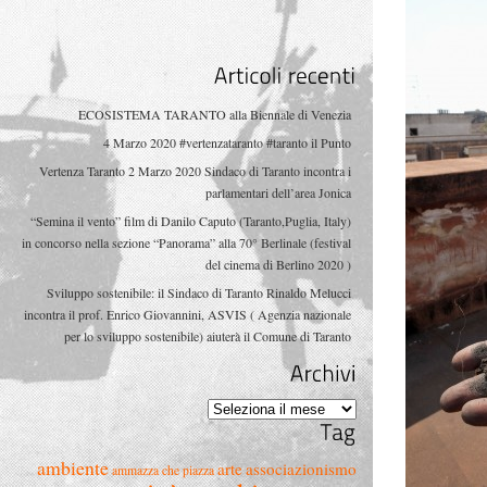
Articoli
recenti
ECOSISTEMA TARANTO alla Biennale di Venezia
4 Marzo 2020 #vertenzataranto #taranto il Punto
Vertenza Taranto 2 Marzo 2020 Sindaco di Taranto incontra i
parlamentari dell’area Jonica
“Semina il vento” film di Danilo Caputo (Taranto,Puglia, Italy)
in concorso nella sezione “Panorama” alla 70° Berlinale (festival
del cinema di Berlino 2020 )
Sviluppo sostenibile: il Sindaco di Taranto Rinaldo Melucci
incontra il prof. Enrico Giovannini, ASVIS ( Agenzia nazionale
per lo sviluppo sostenibile) aiuterà il Comune di Taranto
Archivi
Archivi
Tag
ambiente
arte
associazionismo
ammazza che piazza