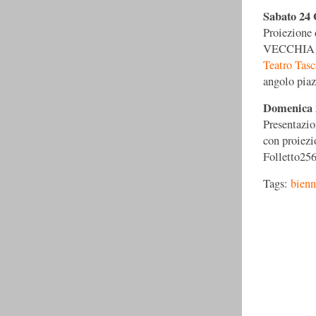
Sabato 24 
Proiezion
VECCHIA
Teatro Tas
angolo pia
Domenica 2
Presentaz
con proiez
Folletto256
Tags:
bienn