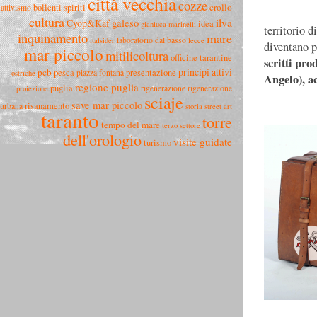
città vecchia
cozze
crollo
bollenti spiriti
attivismo
cultura
ilva
Cyop&Kaf
galeso
idea
gianluca marinelli
territorio d
inquinamento
mare
laboratorio dal basso
italsider
lecce
diventano p
mar piccolo
mitilicoltura
officine tarantine
scritti pro
principi attivi
pcb
pesca
presentazione
piazza fontana
ostriche
Angelo), a
regione puglia
puglia
rigenerazione
rigenerazione
proiezione
sciaje
save mar piccolo
risanamento
urbana
storia
street art
taranto
torre
tempo del mare
terzo settore
dell'orologio
visite guidate
turismo