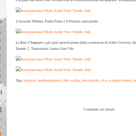
L’Arsenale Militare, Punta Penna e il Pizzone senza ponte
recenti
a
o
La Base Chiapparo e gli spazi agricoli prima della costruzione di Solito Corvisea, It
a
Taranto 2, Tramontone, Lama e San Vito
e
)
o
i
Tags:
archivio
,
bombardamento
,
città vecchia
,
foto storiche
,
ilva
,
sviluppo urbano
,
t
o
Archivi
Comments are closed.
Tag
ti
li
r