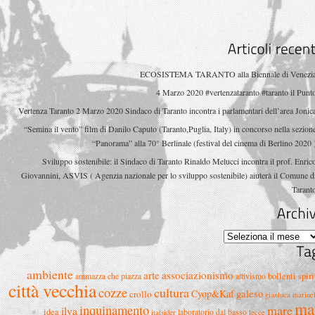
Articoli
ECOSISTEMA TARANTO alla Biennale di Venezi
4 Marzo 2020 #vertenzataranto #taranto il Punt
Vertenza Taranto 2 Marzo 2020 Sindaco di Taranto incontra i parlamentari dell’area Jonic
“Semina il vento” film di Danilo Caputo (Taranto,Puglia, Italy) in concorso nella sezion
“Panorama” alla 70° Berlinale (festival del cinema di Berlino 2020 
Sviluppo sostenibile: il Sindaco di Taranto Rinaldo Melucci incontra il prof. Enric
Giovannini, ASVIS ( Agenzia nazionale per lo sviluppo sostenibile) aiuterà il Comune d
Tarant
Archivi
ambiente
arte
associazionismo
bollenti spiri
ammazza che piazza
attivismo
città vecchia
cozze
cultura
Cyop&Kaf
galeso
crollo
gianluca marinel
ma
inquinamento
mare
ilva
idea
laboratorio dal basso
italsider
lecce