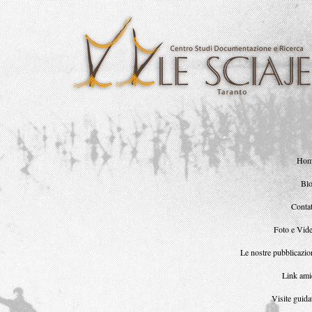
<
Ho
Bl
Contat
Foto e Vid
Le nostre pubblicazio
Link ami
Visite guida