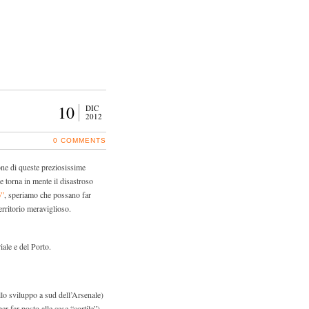
10
DIC
2012
0 COMMENTS
ione di queste preziosissime
e torna in mente il disastroso
o”
, speriamo che possano far
erritorio meraviglioso.
iale e del Porto.
lo sviluppo a sud dell’Arsenale)
er far posto alle case “cortile”)