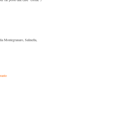
alia Montegranaro, Salinella,
aranto