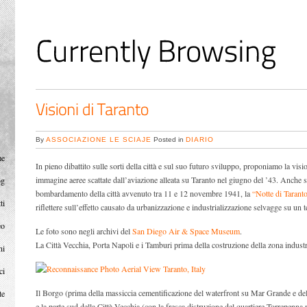
By
ASSOCIAZIONE LE SCIAJE
Posted in
DIARIO
me
In pieno dibattito sulle sorti della città e sul suo futuro sviluppo, proponiamo la vis
immagine aeree scattate dall’aviazione alleata su Taranto nel giugno del ’43. Anche s
og
bombardamento della città avvenuto tra 11 e 12 novembre 1941, la
“Notte di Tarant
ti
riflettere sull’effetto causato da urbanizzazione e industrializzazione selvagge su un t
eo
Le foto sono negli archivi del
San Diego Air & Space Museum
.
La Città Vecchia, Porta Napoli e i Tamburi prima della costruzione della zona industr
ni
ci
Il Borgo (prima della massiccia cementificazione del waterfront su Mar Grande e del
te
e la parte sud della Città Vecchia (con la fresca distruzione del quartiere Torrepenna p