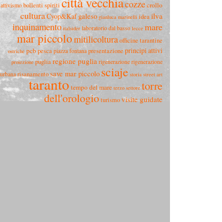
città vecchia
cozze
crollo
bollenti spiriti
attivismo
cultura
ilva
Cyop&Kaf
galeso
idea
gianluca marinelli
inquinamento
mare
laboratorio dal basso
italsider
lecce
mar piccolo
mitilicoltura
officine tarantine
principi attivi
pcb
pesca
presentazione
piazza fontana
ostriche
regione puglia
puglia
rigenerazione
rigenerazione
proiezione
sciaje
save mar piccolo
risanamento
urbana
storia
street art
taranto
torre
tempo del mare
terzo settore
dell'orologio
visite guidate
turismo