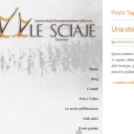
By
ASSOCIAZ
Questa mattina 
A seguire, abbia
dell’Orologio, 
Home
percorso guidat
Blog
» continue read
Contatti
Foto e Video
Le nostre pubblicazioni
Link amici
Visite guidate