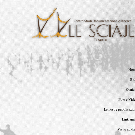
Ho
Bl
Contat
Foto e Vid
Le nostre pubblicazio
Link ami
Visite guida