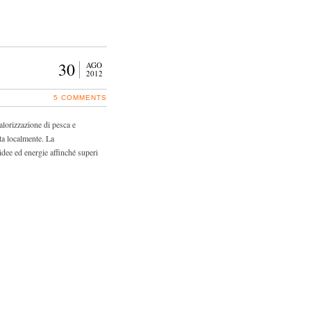
30
AGO
2012
5 COMMENTS
alorizzazione di pesca e
ata localmente. La
idee ed energie affinché superi