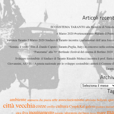
Articoli
ECOSISTEMA TARANTO alla Biennale di Venezi
4 Marzo 2020 #vertenzataranto #taranto il Punt
Vertenza Taranto 2 Marzo 2020 Sindaco di Taranto incontra i parlamentari dell’area Jonic
“Semina il vento” film di Danilo Caputo (Taranto,Puglia, Italy) in concorso nella sezion
“Panorama” alla 70° Berlinale (festival del cinema di Berlino 2020 
Sviluppo sostenibile: il Sindaco di Taranto Rinaldo Melucci incontra il prof. Enric
Giovannini, ASVIS ( Agenzia nazionale per lo sviluppo sostenibile) aiuterà il Comune d
Tarant
Archivi
ambiente
arte
associazionismo
bollenti spiri
ammazza che piazza
attivismo
città vecchia
cozze
cultura
Cyop&Kaf
galeso
crollo
gianluca marinel
ma
inquinamento
mare
ilva
idea
laboratorio dal basso
italsider
lecce