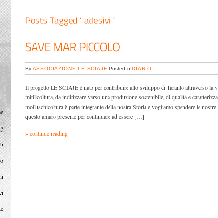
By
ASSOCIAZIONE LE SCIAJE
Posted in
DIARIO
Il progetto LE SCIAJE è nato per contribuire allo sviluppo di Taranto attraverso la v
mitilicoltura, da indirizzare verso una produzione sostenibile, di qualità e caratterizz
molluschicoltura è parte integrante della nostra Storia e vogliamo spendere le nostre 
me
questo amaro presente per continuare ad essere […]
og
» continue reading
ti
eo
ni
ci
te